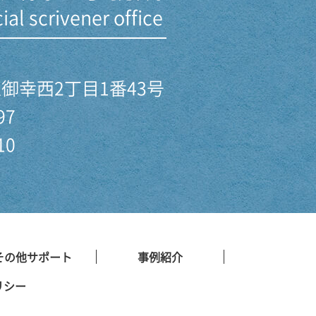
al scrivener office
御幸西2丁目1番43号
97
10
その他サポート
事例紹介
リシー