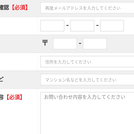
確認
【必須】
-
-
〒
-
ど
容
【必須】